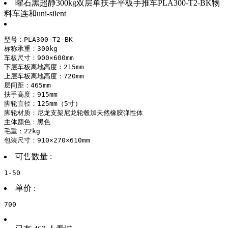
曜石黑超静300kg双层单扶手平板手推车PLA300-T2-BK物
料车连和uni-silent
型号：PLA300-T2-BK

标称承重：300kg

车板尺寸：900×600mm

下层车板离地高度：215mm

上层车板离地高度：720mm

层间距：465mm

扶手高度：915mm

脚轮直径：125mm（5寸）

脚轮材质：尼龙支架尼龙轮毂加天然橡胶弹性体

主体颜色：黑色

毛重：22kg

包装尺寸：910×270×610mm
可售数量 :
1-50
单价 :
700